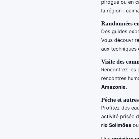
pirogue ou en c
la région : caïm
Randonnées en
Des guides exp
Vous découvrire
aux techniques d
Visite des com
Rencontrez les 
rencontres huma
Amazonie
.
Pêche et autres
Profitez des ea
activité prisée
rio Solimões
ou 
Une
croisière 