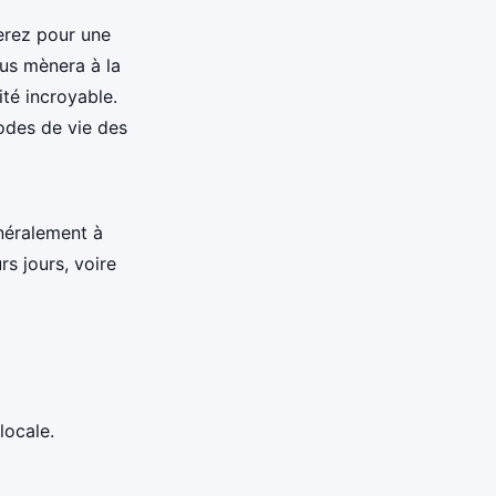
erez pour une
us mènera à la
ité incroyable.
odes de vie des
néralement à
rs jours, voire
locale.