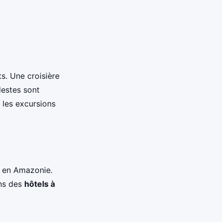
ts. Une croisière
destes sont
 les excursions
e en Amazonie.
ns des
hôtels à