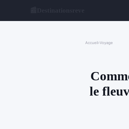
Destinationsreve
📰
Accueil
›
Voyage
Commen
le fleu