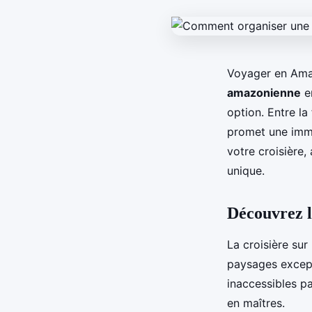
Voyager en Amaz
amazonienne
en
option. Entre l
promet une imme
votre croisière,
unique.
Découvrez l
La croisière su
paysages except
inaccessibles p
en maîtres.