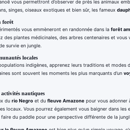
anoë vous permettront d’observer de près les animaux em
ans, singes, oiseaux exotiques et bien sûr, les fameux
dauph
 forêt
érimentés vous emmèneront en randonnée dans la
forêt a
z des plantes médicinales, des arbres centenaires et vous v
e survie en jungle.
munautés locales
populations indigènes, apprenez leurs traditions et modes d
ines sont souvent les moments les plus marquants d’un
vo
 activités nautiques
ux du
rio Negro
et du
fleuve Amazone
pour vous adonner à
 des locaux. Vous pourrez également vous baigner dans les e
faire du paddle pour une perspective différente de la jungl
sur le fleuve Amazone
est bien plus qu’un simple voyage, c’