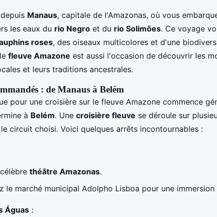
 depuis
Manaus
, capitale de l'Amazonas, où vous embarqu
ers les eaux du
rio Negro
et du
rio Solimões
. Ce voyage vo
auphins roses
, des oiseaux multicolores et d'une biodivers
 le
fleuve Amazone
est aussi l'occasion de découvrir les m
ales et leurs traditions ancestrales.
ecommandés : de Manaus à Belém
ique pour une croisière sur le fleuve Amazone commence gé
ermine à
Belém
. Une
croisière fleuve
se déroule sur plusieu
le circuit choisi. Voici quelques arrêts incontournables :
e célèbre
théâtre Amazonas
.
 le marché municipal Adolpho Lisboa pour une immersion 
s Águas
: