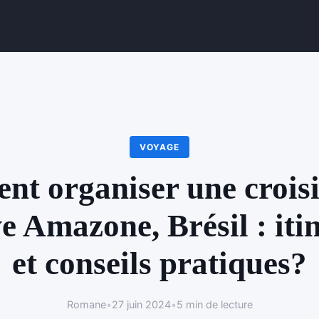
VOYAGE
t organiser une croisi
ve Amazone, Brésil : iti
et conseils pratiques?
Romane
•
27 juin 2024
•
5 min de lecture