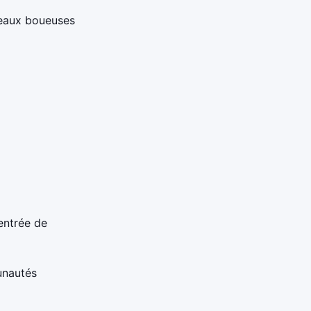
eaux boueuses
entrée de
unautés