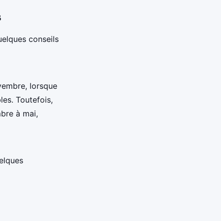
s
elques conseils
ovembre, lorsque
les. Toutefois,
bre à mai,
elques