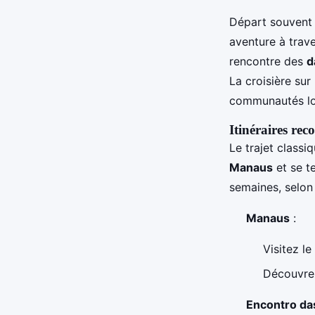
Départ souvent
aventure à trav
rencontre des
d
La croisière sur
communautés loc
Itinéraires r
Le trajet class
Manaus
et se t
semaines, selon 
Manaus
:
Visitez l
Découvrez
Encontro da