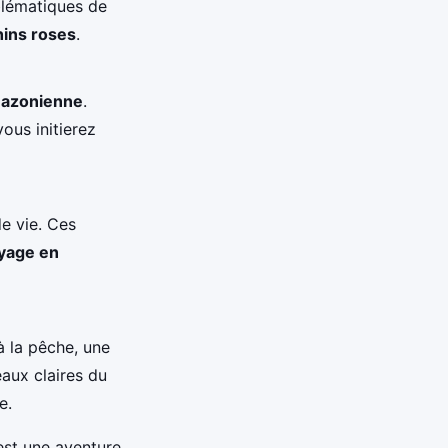
blématiques de
ins roses
.
mazonienne
.
ous initierez
e vie. Ces
yage en
 la pêche, une
aux claires du
e.
est une aventure