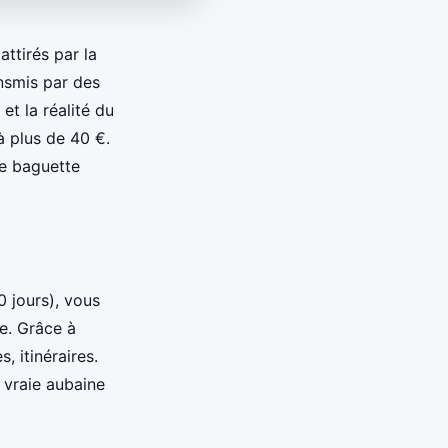
ttirés par la
nsmis par des
et la réalité du
à plus de 40 €.
ne baguette
0 jours), vous
le. Grâce à
, itinéraires.
 vraie aubaine