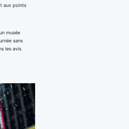
t aux points
s un musée
ournée sans
ns les avis