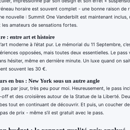
culier, impressionne par son design et son effet « suspensi
créneau horaire est souvent complet - une bonne raison de r
ne nouvelle : Summit One Vanderbilt est maintenant inclus, 
t les amateurs de sensations fortes.
e : entre art et histoire
’art moderne à l’état pur. Le mémorial du 11 Septembre, c’e
ériences opposées, mais toutes deux essentielles. Le pass
ns hésiter, même en dernière minute. Un luxe quand on sait 
sent souvent les 30 €.
tours en bus : New York sous un autre angle
pas par jour, très peu pour moi. Heureusement, le pass inc
-off
et des croisières autour de la Statue de la Liberté. De
es tout en continuant de découvrir. Et puis, un coucher de 
 pas de prix - même s’il est gratuit avec le pass.