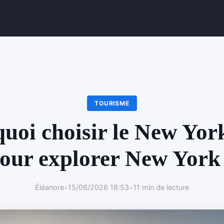
TOURISME
uoi choisir le New Yor
our explorer New York
Éléanore
•
15/06/2026 18:53
•
11 min de lecture