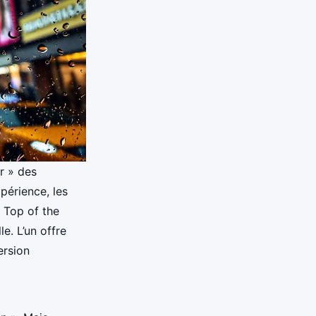
r » des
périence, les
e Top of the
e. L’un offre
ersion