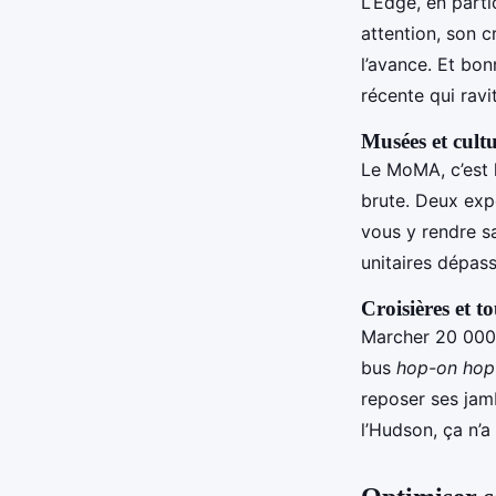
L’Edge, en parti
attention, son 
l’avance. Et bon
récente qui ravi
Musées et cultur
Le MoMA, c’est l
brute. Deux exp
vous y rendre sa
unitaires dépas
Croisières et 
Marcher 20 000 
bus
hop-on hop
reposer ses jamb
l’Hudson, ça n’a