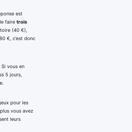
éponse est
de faire
trois
toire (40 €),
180 €, c’est donc
 Si vous en
s 5 jours,
e.
geux pour les
t plus vous avez
sent leurs