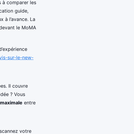
s à comparer les
ication guide,
x à l’avance. La
ez devant le MoMA
d’expérience
vis-sur-le-new-
es. Il couvre
’idée ? Vous
é maximale
entre
 scannez votre