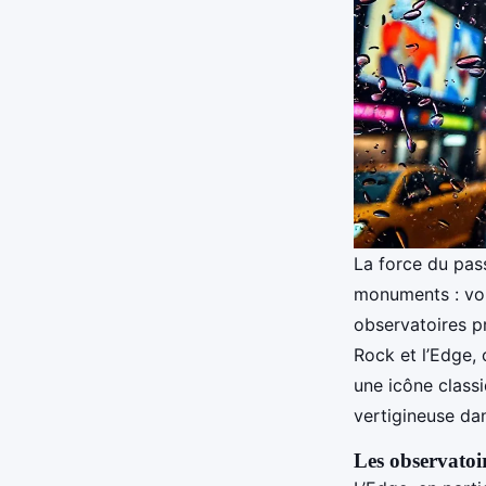
La force du pass
monuments : vou
observatoires pr
Rock et l’Edge, 
une icône classi
vertigineuse dan
Les observato