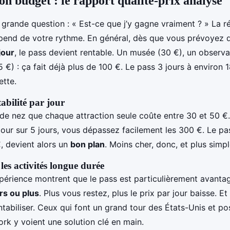
on budget : le rapport qualité-prix analysé
 grande question : « Est-ce que j’y gagne vraiment ? » La r
épend de votre rythme. En général, dès que vous prévoyez 
jour
, le pass devient rentable. Un musée (30 €), un observa
5 €) : ça fait déjà plus de 100 €. Le pass 3 jours à environ 
tte.
tabilité par jour
e nez que chaque attraction seule coûte entre 30 et 50 €.
jour sur 5 jours, vous dépassez facilement les 300 €. Le pas
, devient alors un
bon plan
. Moins cher, donc, et plus simpl
es activités longue durée
xpérience montrent que le pass est particulièrement avanta
rs ou plus
. Plus vous restez, plus le prix par jour baisse. E
ntabiliser. Ceux qui font un grand tour des États-Unis et po
rk y voient une solution clé en main.