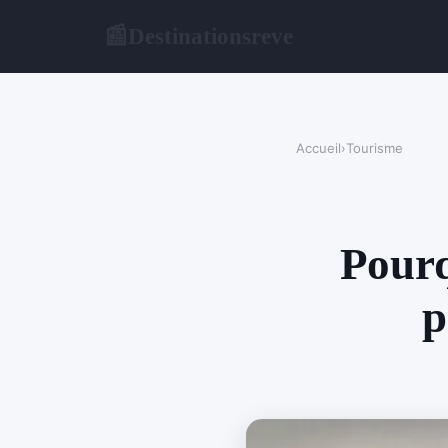
Destinationsreve
📰
Accueil
›
Tourisme
Pourq
p