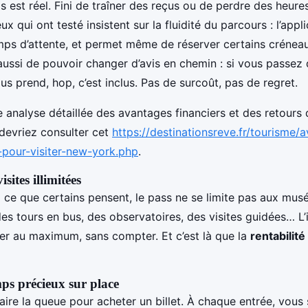
 est réel. Fini de traîner des reçus ou de perdre des heure
ux qui ont testé insistent sur la fluidité du parcours : l’appl
mps d’attente, et permet même de réserver certains créneau
st aussi de pouvoir changer d’avis en chemin : si vous pass
ous prend, hop, c’est inclus. Pas de surcoût, pas de regret.
 analyse détaillée des avantages financiers et des retours 
devriez consulter cet
https://destinationsreve.fr/tourisme/a
-pour-visiter-new-york.php
.
sites illimitées
ce que certains pensent, le pass ne se limite pas aux musé
des tours en bus, des observatoires, des visites guidées… L
ter au maximum, sans compter. Et c’est là que la
rentabilit
ps précieux sur place
aire la queue pour acheter un billet. À chaque entrée, vous