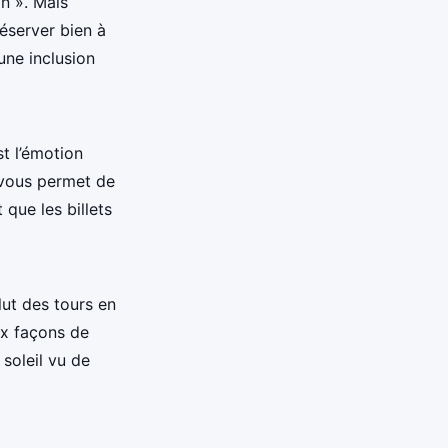
on ». Mais
éserver bien à
une inclusion
st l’émotion
 vous permet de
que les billets
lut des tours en
ux façons de
soleil vu de