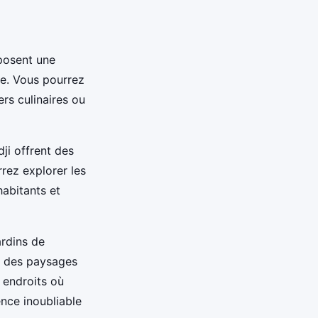
oposent une
le. Vous pourrez
rs culinaires ou
ji offrent des
rrez explorer les
habitants et
ardins de
nt des paysages
 endroits où
nce inoubliable