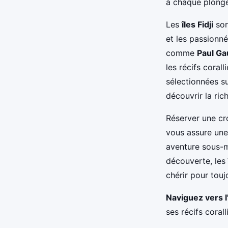
à chaque plong
Les
îles Fidji
son
et les passionn
comme
Paul Ga
les récifs cora
sélectionnées s
découvrir la ric
Réserver une cr
vous assure une 
aventure sous-m
découverte, les
chérir pour touj
Naviguez vers l
ses récifs cora