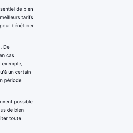
ssentiel de bien
eilleurs tarifs
pour bénéficier
e
. De
en cas
ar exemple,
u'à un certain
en période
souvent possible
ous de bien
iter toute