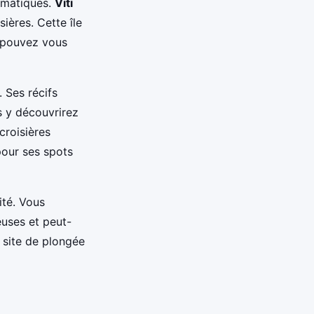
ématiques.
Viti
ières. Cette île
 pouvez vous
. Ses récifs
s y découvrirez
croisières
 pour ses spots
ité. Vous
uses et peut-
 site de plongée