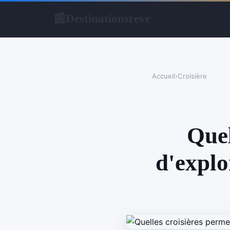
Destinationsreve
📰
Accueil
›
Croisière
Quel
d'explor