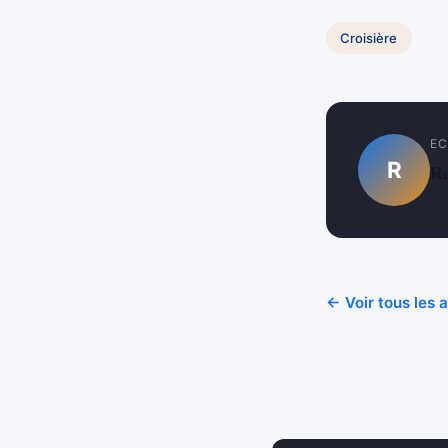
Croisière
EC
R
R
← Voir tous les a