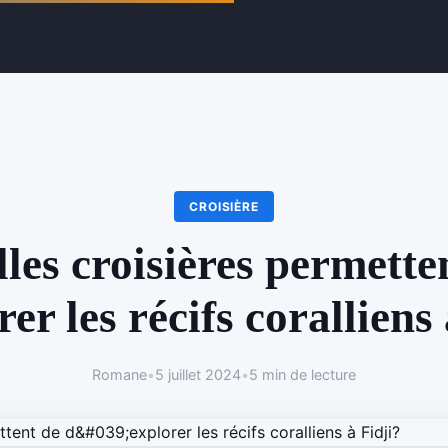
CROISIÈRE
les croisières permette
er les récifs coralliens
Romane
•
5 juillet 2024
•
5 min de lecture