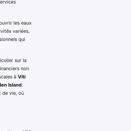
services
uvrir les eaux
vités variées,
sionnels qui
ulier sur la
inanciers non
escales à
Viti
en Island
.
 de vie, où