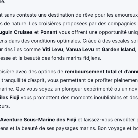
ée.
t sans conteste une destination de rêve pour les amoureux
és de nature. Les croisières proposées par des compagnies 
uguin Cruises
et
Ponant
vous offrent une opportunité uniq
lliens dans des conditions optimales. Grâce à des escales s
ur des îles comme
Viti Levu
,
Vanua Levu
et
Garden Island
,
hesse et la beauté des fonds marins fidjiens.
oisière avec des options de
remboursement total
et
d’ann
tranquillité d’esprit, vous permettant de profiter pleinemen
arine. Que vous soyez un plongeur expérimenté ou un nov
îles Fidji
vous promettent des moments inoubliables et des
ours.
'Aventure Sous-Marine des Fidji
et laissez-vous envoûter 
lliens et la beauté de ses paysages marins. Bon voyage et b