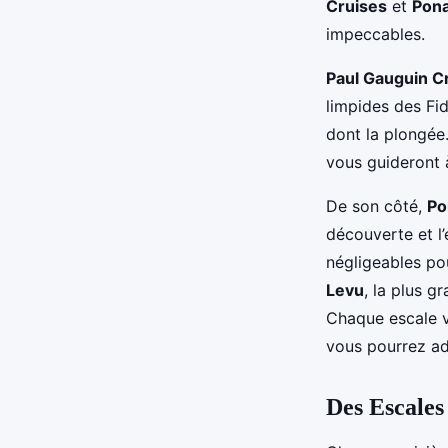
Cruises
et
Pon
impeccables.
Paul Gauguin C
limpides des Fid
dont la plongée
vous guideront à
De son côté,
Po
découverte et l
négligeables pou
Levu
, la plus gr
Chaque escale v
vous pourrez adm
Des Escales 