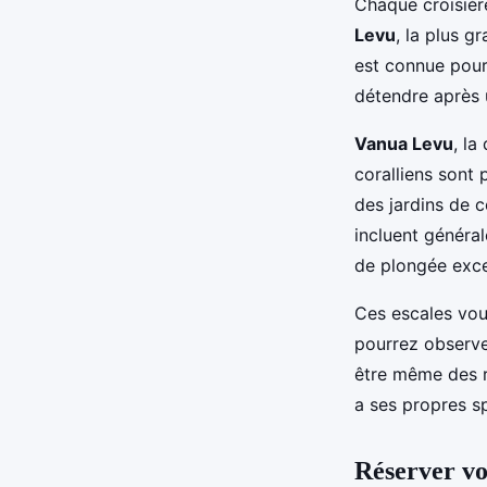
Chaque croisiè
Levu
, la plus g
est connue pour
détendre après 
Vanua Levu
, la
coralliens sont
des jardins de c
incluent généra
de plongée exce
Ces escales vou
pourrez observe
être même des r
a ses propres spé
Réserver vo