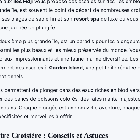
re aux
îles Fidji
vous propose des escales sur des îles embl
rande île, est souvent le point de départ de nombreuses crois
 ses plages de sable fin et son
resort spa
de luxe où vous
une journée de plongée.
 deuxième plus grande île, est un paradis pour les plongeurs
 parmi les plus beaux et les mieux préservés du monde. Vou
oraux impressionnants et une faune marine diversifiée. Les 
lement des escales à
Garden Island
, une petite île réputée
ptionnels.
s permettent de plonger dans des eaux riches en biodivers
r des bancs de poissons colorés, des raies manta majestue
equins. Chaque plongée est une nouvelle aventure, chaque
cificités et merveilles à offrir.
tre Croisière : Conseils et Astuces