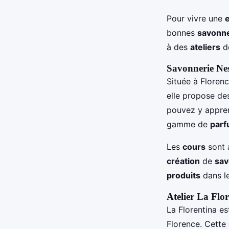
Pour vivre une
bonnes
savonne
à des
ateliers
d
Savonnerie Nes
Située à Florenc
elle propose d
pouvez y appren
gamme de
par
Les
cours
sont 
création
de
sav
produits
dans le
Atelier La Flo
La Florentina es
Florence. Cette