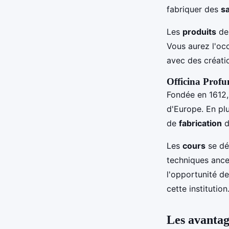
fabriquer des
s
Les
produits
de 
Vous aurez l'oc
avec des créati
Officina Prof
Fondée en 1612,
d'Europe. En pl
de
fabrication
Les
cours
se dé
techniques ance
l'opportunité de
cette institution
Les avantage