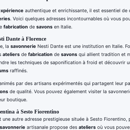
expérience
authentique et enrichissante, il est essentiel de 
ries
. Voici quelques adresses incontournables où vous pou
e
fabrication
de
savons
en Italie.
ti Dante à Florence
e, la
savonnerie
Nesti Dante est une institution en Italie. 
es
ateliers
de
fabrication
de
savons
qui allient tradition et
dre les techniques de saponification à froid et découvrir 
fums
raffinés.
animés par des artisans expérimentés qui partagent leur pa
ons
de qualité. Vous pouvez également visiter la savonneri
ur boutique.
rentina à Sesto Fiorentino
t une autre adresse prestigieuse située à Sesto Fiorentino, 
savonnerie
artisanale propose des
ateliers
où vous pouve