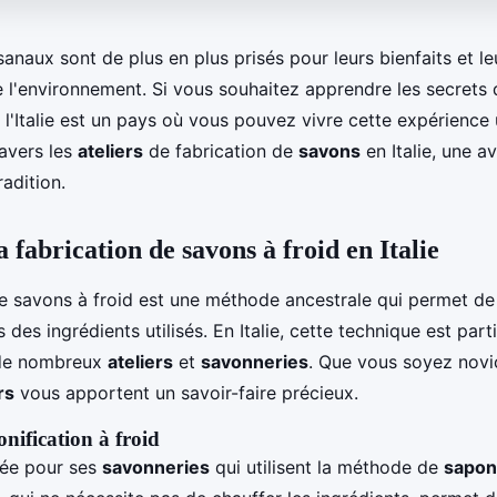
sanaux sont de plus en plus prisés pour leurs bienfaits et le
 l'environnement. Si vous souhaitez apprendre les secrets d
 l'Italie est un pays où vous pouvez vivre cette expérience 
ravers les
ateliers
de fabrication de
savons
en Italie, une a
radition.
 fabrication de savons à froid en Italie
de savons à froid est une méthode ancestrale qui permet de
s des ingrédients utilisés. En Italie, cette technique est par
 de nombreux
ateliers
et
savonneries
. Que vous soyez nov
rs
vous apportent un savoir-faire précieux.
onification à froid
utée pour ses
savonneries
qui utilisent la méthode de
saponi