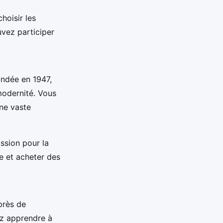
choisir les
vez participer
Fondée en 1947,
 modernité. Vous
une vaste
ssion pour la
e et acheter des
près de
z apprendre à