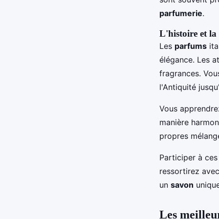
parfumerie
.
L'histoire et l
Les
parfums
ita
élégance. Les a
fragrances. Vou
l'Antiquité jusqu
Vous apprendrez
manière harmoni
propres mélange
Participer à ce
ressortirez avec
un
savon
unique
Les meilleur