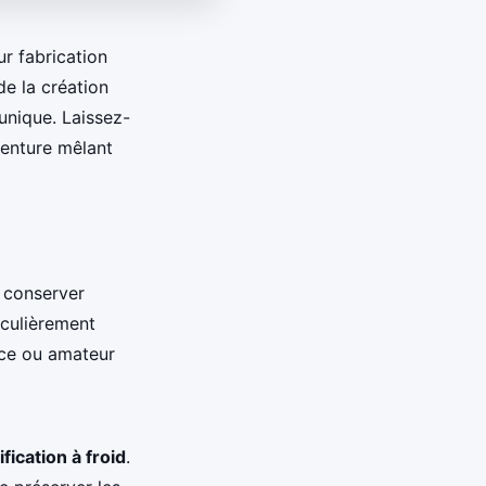
ur fabrication
e la création
unique. Laissez-
venture mêlant
 conserver
ticulièrement
ice ou amateur
fication à froid
.