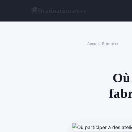
Destinationsreve
📰
Accueil
›
Bon plan
Où 
fabr