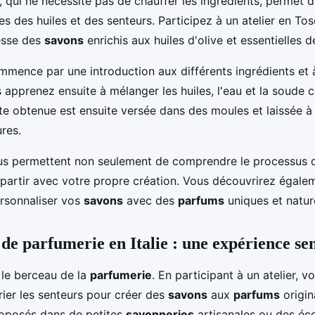
 qui ne nécessite pas de chauffer les ingrédients, permet d
les des huiles et des senteurs. Participez à un atelier en To
nesse des
savons
enrichis aux huiles d'olive et essentielles d
mmence par une introduction aux différents ingrédients et à
 apprenez ensuite à mélanger les huiles, l'eau et la soude 
âte obtenue est ensuite versée dans des moules et laissée à
res.
s permettent non seulement de comprendre le processus
epartir avec votre propre création. Vous découvrirez égale
rsonnaliser vos
savons
avec des
parfums
uniques et natur
 de parfumerie en Italie : une expérience sen
i le berceau de la
parfumerie
. En participant à un atelier, 
ier les senteurs pour créer des
savons
aux
parfums
origi
roposés dans de petites
savonneries
artisanales ou des éc