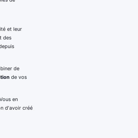
té et leur
t des
 depuis
mbiner de
tion
de vos
 Vous en
n d'avoir créé