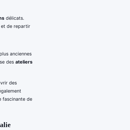
ms
délicats.
et de repartir
 plus anciennes
ose des
ateliers
vrir des
 également
re fascinante de
alie