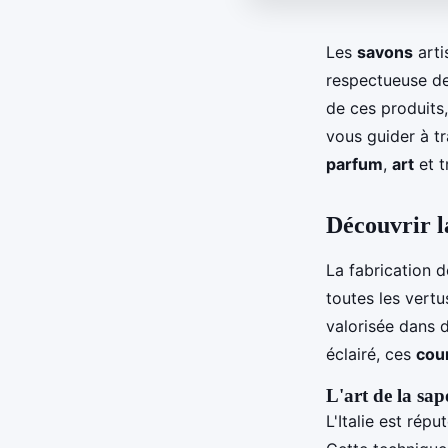
Les
savons
arti
respectueuse de
de ces produits,
vous guider à t
parfum
,
art
et t
Découvrir la
La fabrication 
toutes les vertu
valorisée dans
éclairé, ces
cou
L'art de la sap
L'Italie est rép