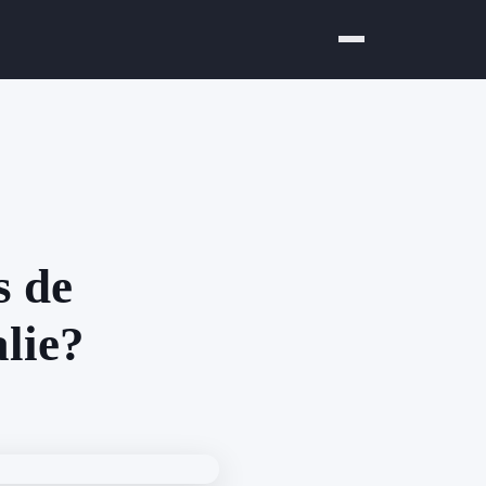
s de
alie?