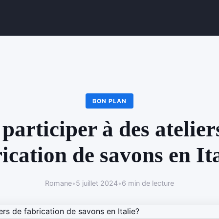
BON PLAN
participer à des atelier
ication de savons en It
Romane
•
5 juillet 2024
•
6 min de lecture