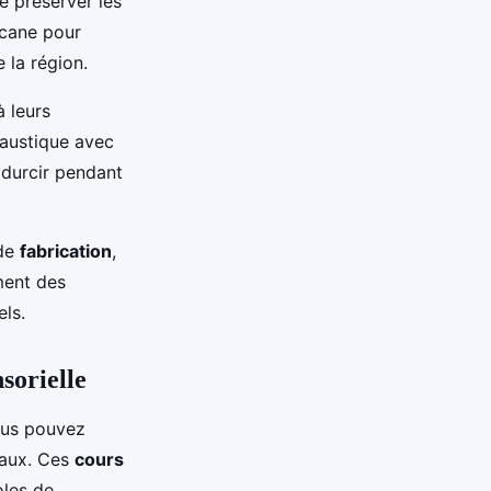
e préserver les
scane pour
e la région.
 leurs
caustique avec
 durcir pendant
 de
fabrication
,
ment des
els.
sorielle
vous pouvez
naux. Ces
cours
oles de