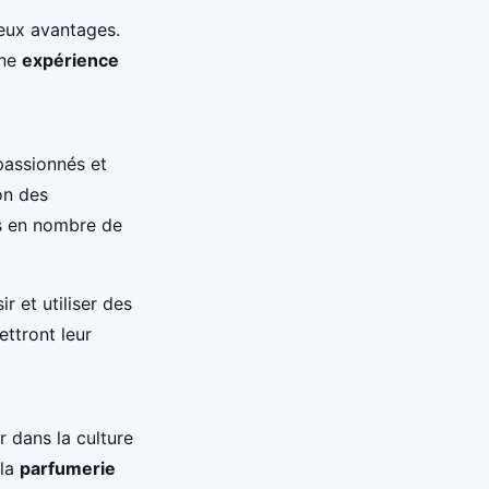
reux avantages.
une
expérience
passionnés et
on des
s en nombre de
r et utiliser des
ttront leur
r dans la culture
 la
parfumerie