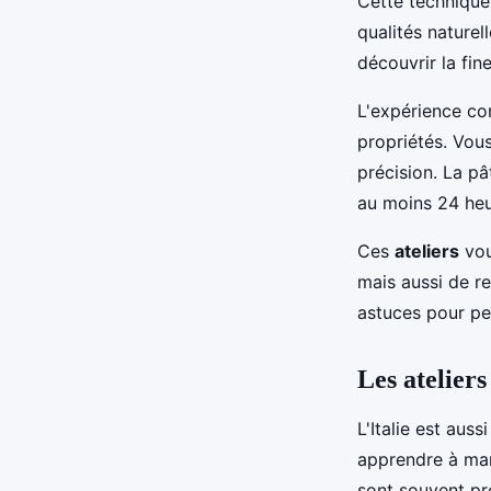
Cette technique,
qualités naturel
découvrir la fi
L'expérience co
propriétés. Vous
précision. La p
au moins 24 heu
Ces
ateliers
vou
mais aussi de r
astuces pour pe
Les ateliers
L'Italie est auss
apprendre à mar
sont souvent p