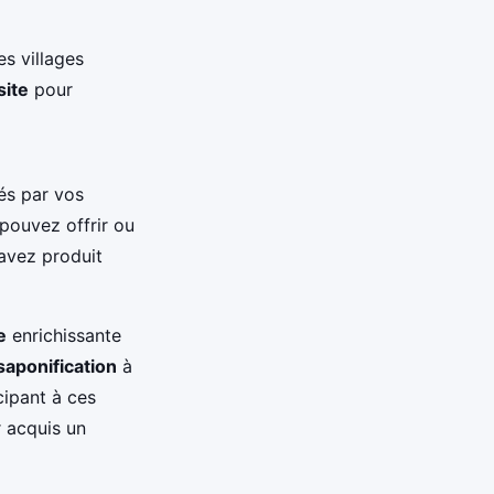
s villages
site
pour
és par vos
pouvez offrir ou
avez produit
e
enrichissante
saponification
à
icipant à ces
r acquis un