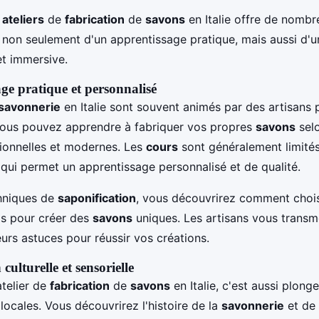
s
ateliers
de
fabrication
de
savons
en Italie offre de nomb
 non seulement d'un apprentissage pratique, mais aussi d'
 et immersive.
ge pratique et personnalisé
savonnerie
en Italie sont souvent animés par des artisans 
Vous pouvez apprendre à fabriquer vos propres
savons
sel
ionnelles et modernes. Les
cours
sont généralement limité
 qui permet un apprentissage personnalisé et de qualité.
hniques de
saponification
, vous découvrirez comment choisi
ls pour créer des
savons
uniques. Les artisans vous transme
leurs astuces pour réussir vos créations.
ulturelle et sensorielle
atelier de
fabrication
de
savons
en Italie, c'est aussi plonge
s locales. Vous découvrirez l'histoire de la
savonnerie
et de